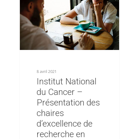
La commission jeunes
Mon espace adhérent
chercheurs
Aide
Les membres du bure
Mentions légales
Les membres du CA
8 avril 2021
Institut National
du Cancer –
Présentation des
chaires
d’excellence de
recherche en