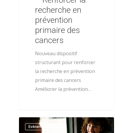
recherche en
prévention
primaire des
cancers
Nouveau dispositif
À propos
structurant pour renforcer
Évènements
Les statuts de l’AFPSA
la recherche en prévention
primaire des cancers
Les formations
Les précédents congrè
Améliorer la prévention…
l’AFPSA
Actualités
Définition de la psych
Nous contacter
la santé
Adhérer
Histoire de l’AFPSA
0
Evénements