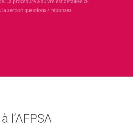
 La procédure à suivre est détaillée ci-
 la section questions / réponses.
 à l’AFPSA