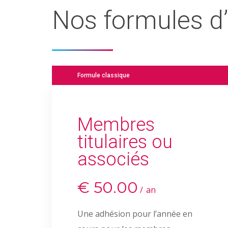
Nos formules d
Formule classique
Membres
Hit enter to search or ESC to close
titulaires ou
associés
€
50.00
an
Une adhésion pour l’année en