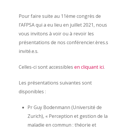
Pour faire suite au 11ème congrès de
l’AFPSA qui a eu lieu en juillet 2021, nous
vous invitons à voir ou à revoir les
présentations de nos conférencier.ères.s
À propos
invité.e.s.
Évènements
Les statuts de l’AFPSA
Celles-ci sont accessibles
en cliquant ici
.
Les formations
Les précédents congrè
l’AFPSA
Les présentations suivantes sont
Actualités
disponibles :
Définition de la psych
Nous contacter
la santé
Pr Guy Bodenmann (Université de
Adhérer
Histoire de l’AFPSA
Zurich), « Perception et gestion de la
maladie en commun : théorie et
La commission jeunes
Mon espace adhérent