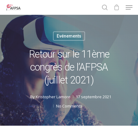
Evénements
Hit enter to search or ESC to close
Retour sur le 11ème
congrès de l’AFPSA
(juillet 2021)
By
Kristopher Lamore
17 septembre 2021
No Comments