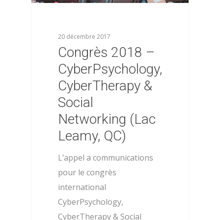
20 décembre 2017
Congrès 2018 –
CyberPsychology,
CyberTherapy &
Social
Networking (Lac
Leamy, QC)
À propos
L’appel a communications
Évènements
pour le congrès
Les statuts de l’AFPSA
international
Les formations
Les précédents congrè
CyberPsychology,
l’AFPSA
Actualités
CyberTherapy & Social