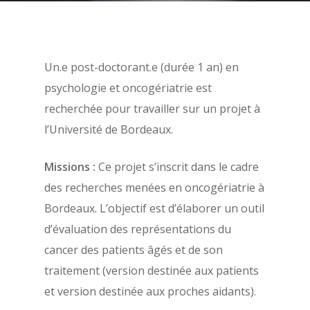
À propos
Évènements
Un.e post-doctorant.e (durée 1 an) en
Les statuts de l’AFPSA
psychologie et oncogériatrie est
Les formations
Les précédents congrè
recherchée pour travailler sur un projet à
l’AFPSA
Actualités
l’Université de Bordeaux.
Définition de la psych
Nous contacter
Missions :
Ce projet s’inscrit dans le cadre
la santé
des recherches menées en oncogériatrie à
Adhérer
Histoire de l’AFPSA
Bordeaux. L’objectif est d’élaborer un outil
La commission jeunes
d’évaluation des représentations du
Mon espace adhérent
chercheurs
cancer des patients âgés et de son
Aide
traitement (version destinée aux patients
Les membres du bure
Mentions légales
et version destinée aux proches aidants).
Les membres du CA