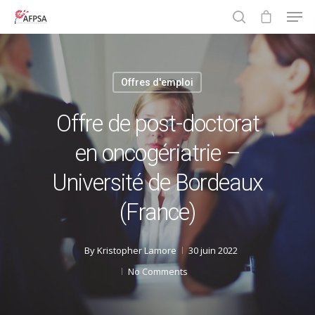
Offres d'emploi
Hit enter to search or ESC to close
Offre de post-doctorat
en oncogériatrie –
Université de Bordeaux
(France)
By
Kristopher Lamore
30 juin 2022
No Comments