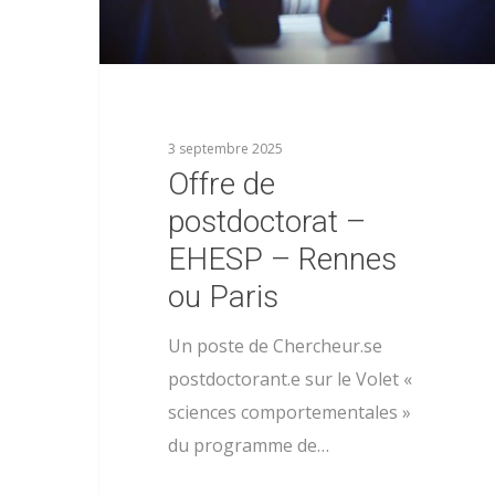
3 septembre 2025
Offre de
postdoctorat –
EHESP – Rennes
ou Paris
Un poste de Chercheur.se
postdoctorant.e sur le Volet «
sciences comportementales »
du programme de…