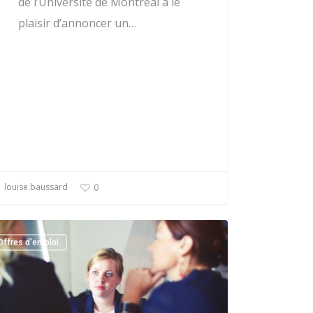
de l’Université de Montréal a le
plaisir d’annoncer un…
louise.baussard
0
Offres d'emploi