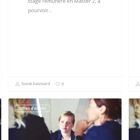
stage rémunéré en Master 2, à
pourvoir…
louise.baussard
0
Offres d'emploi