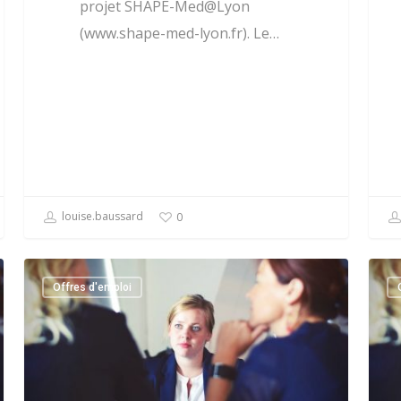
projet SHAPE-Med@Lyon
(www.shape-med-lyon.fr). Le…
louise.baussard
0
Offres d'emploi