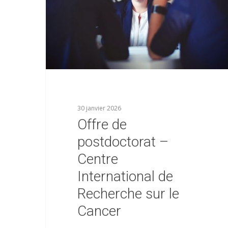
30 janvier 2026
Offre de
postdoctorat –
Hit enter to search or ESC to close
Centre
International de
Recherche sur le
Cancer