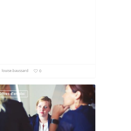
louise.baussard
0
Offres d'emploi