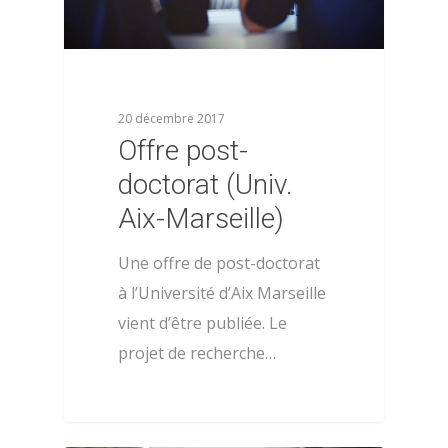
20 décembre 2017
Offre post-
doctorat (Univ.
Aix-Marseille)
À propos
Une offre de post-doctorat
Évènements
Les statuts de l’AFPSA
à l’Université d’Aix Marseille
Les formations
Les précédents congrè
vient d’être publiée. Le
l’AFPSA
projet de recherche…
Actualités
Définition de la psych
Nous contacter
la santé