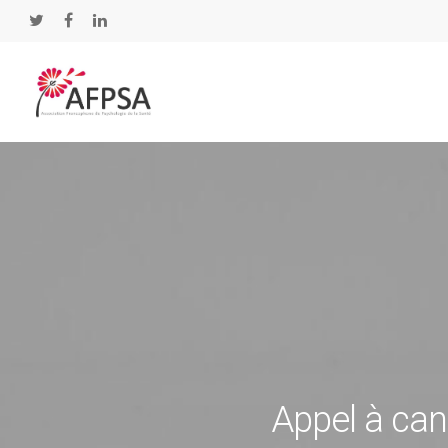
Hit enter to search or ESC to close
Appel à can