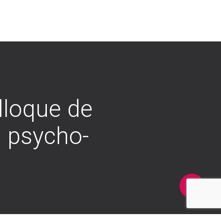
lloque de
n psycho-