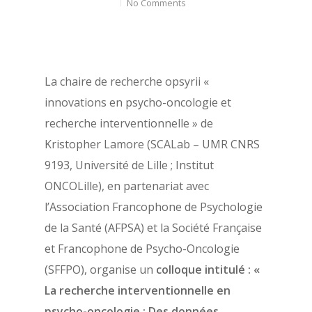
No Comments
La chaire de recherche opsyrii «
innovations en psycho-oncologie et
recherche interventionnelle » de
Kristopher Lamore (SCALab – UMR CNRS
9193, Université de Lille ; Institut
ONCOLille), en partenariat avec
À propos
l’Association Francophone de Psychologie
de la Santé (AFPSA) et la Société Française
Évènements
Les statuts de l’AFPSA
et Francophone de Psycho-Oncologie
Les formations
Les précédents congrè
(SFFPO), organise un
colloque intitulé : «
l’AFPSA
La recherche interventionnelle en
Actualités
psycho-oncologie : Des données