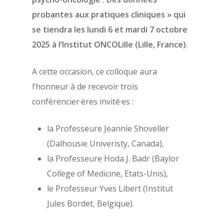
Définition de la psych
Nous contacter
probantes aux pratiques cliniques » qui
la santé
se tiendra les lundi 6 et mardi 7 octobre
Adhérer
Histoire de l’AFPSA
2025 à l’Institut ONCOLille (Lille, France)
.
La commission jeunes
Mon espace adhérent
A cette occasion, ce colloque aura
chercheurs
Aide
l’honneur à de recevoir trois
Les membres du bure
Mentions légales
conférencier·ères invité·es :
Les membres du CA
la Professeure Jeannie Shoveller
(Dalhousie Univeristy, Canada),
la Professeure Hoda J. Badr (Baylor
College of Medicine, Etats-Unis),
le Professeur Yves Libert (Institut
Jules Bordet, Belgique).