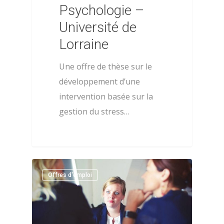
Psychologie –
Université de
Lorraine
Une offre de thèse sur le
À propos
développement d’une
intervention basée sur la
Évènements
Les statuts de l’AFPSA
gestion du stress…
Les formations
Les précédents congrè
l’AFPSA
Actualités
Définition de la psych
Nous contacter
la santé
0
Offres d'emploi
Adhérer
Histoire de l’AFPSA
La commission jeunes
Mon espace adhérent