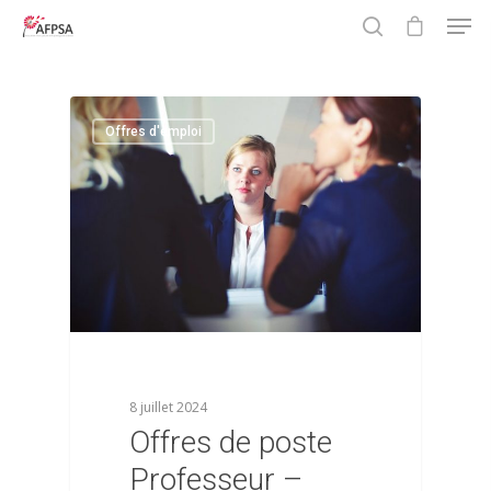
0
Hit enter to search or ESC to close
Offres d'emploi
8 juillet 2024
Offres de poste
Professeur –