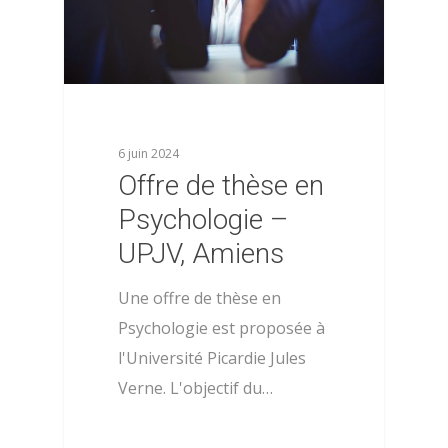
chercheurs
Aide
Les membres du bure
Mentions légales
Les membres du CA
6 juin 2024
Offre de thèse en
Psychologie –
UPJV, Amiens
Une offre de thèse en
Psychologie est proposée à
l'Université Picardie Jules
Verne. L'objectif du…