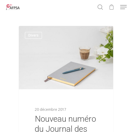
0
Hit enter to search or ESC to close
Divers
20 décembre 2017
Nouveau numéro
du Journal des