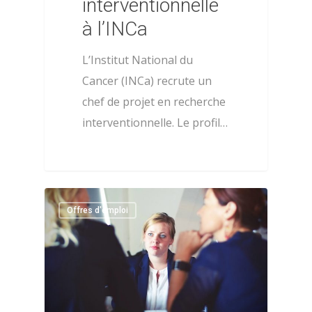
Actualités
interventionnelle
Définition de la psych
à l’INCa
Nous contacter
la santé
L’Institut National du
Adhérer
Histoire de l’AFPSA
Cancer (INCa) recrute un
La commission jeunes
chef de projet en recherche
Mon espace adhérent
chercheurs
interventionnelle. Le profil…
Aide
Les membres du bure
Mentions légales
Les membres du CA
0
Offres d'emploi