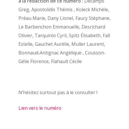
à la rédaction de ce numéro :
Décamps
chercheurs
Greg, Apostolidis Thémis , Koleck Michèle,
Aide
Préau Marie, Dany Lionel, Faury Stéphane,
Les membres du bure
Mentions légales
Le Barbenchon Emmanuelle, Desrichard
Les membres du CA
Olivier, Tarquinio Cyril, Spitz Élisabeth, Fall
Estelle, Gauchet Aurélie, Muller Laurent,
Bonnaud‑Antignac Angélique , Cousson-
Gélie Florence, Flahault Cécile
N’hésitez surtout pas à le consulter !
Lien vers le numéro