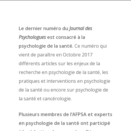
Le dernier numéro du
Journal des
Psychologues
est consacré à la
psychologie de la santé.
Ce numéro qui
À propos
vient de paraître en Octobre 2017
Évènements
Les statuts de l’AFPSA
différents articles sur les enjeux de la
recherche en psychologie de la santé, les
Les formations
Les précédents congrè
pratiques et interventions en psychologie
l’AFPSA
Actualités
de la santé ou encore sur psychologie de
Définition de la psych
la santé et cancérologie.
Nous contacter
la santé
Adhérer
Plusieurs membres de l’AFPSA et experts
Histoire de l’AFPSA
en psychologie de la santé ont participé
La commission jeunes
Mon espace adhérent