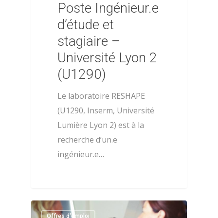
Poste Ingénieur.e
d’étude et
stagiaire –
Université Lyon 2
(U1290)
Le laboratoire RESHAPE
(U1290, Inserm, Université
Lumière Lyon 2) est à la
recherche d’un.e
ingénieur.e…
À propos
Évènements
Les statuts de l’AFPSA
Les formations
Les précédents congrè
0
Offres d'emploi