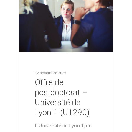
l’AFPSA
Actualités
Définition de la psych
Nous contacter
la santé
Adhérer
Histoire de l’AFPSA
La commission jeunes
Mon espace adhérent
chercheurs
Aide
Les membres du bure
Mentions légales
12 novembre 2025
Offre de
Les membres du CA
postdoctorat –
Université de
Lyon 1 (U1290)
L'Université de Lyon 1, en