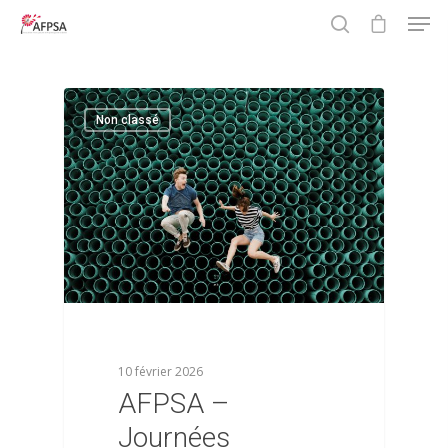
0
Hit enter to search or ESC to close
Non classé
10 février 2026
AFPSA –
Journées