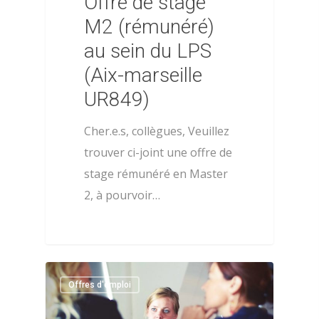
Offre de stage
M2 (rémunéré)
au sein du LPS
(Aix-marseille
UR849)
Cher.e.s, collègues, Veuillez
trouver ci-joint une offre de
stage rémunéré en Master
2, à pourvoir…
0
Offres d'emploi