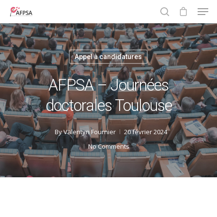
Appel à candidatures
Hit enter to search or ESC to close
AFPSA – Journées
doctorales Toulouse
By
Valentyn Fournier
20 février 2024
No Comments