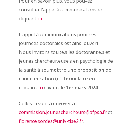
Pour en savoir plus, vous pouvez
À propos
consulter l’appel à communications en
Évènements
cliquant
ici
.
Les statuts de l’AFPSA
Les formations
Les précédents congrè
L’appel à communications pour ces
l’AFPSA
journées doctorales est ainsi ouvert !
Actualités
Nous invitons tou.te.s les doctorant.e.s et
Définition de la psych
Nous contacter
jeunes chercheur.euse.s en psychologie de
la santé
la santé à
soumettre une proposition de
Adhérer
Histoire de l’AFPSA
communication (cf. formulaire en
La commission jeunes
cliquant
ici
) avant le 1er mars 2024
.
Mon espace adhérent
chercheurs
Aide
Celles-ci sont à envoyer à :
Les membres du bure
Mentions légales
commission.jeuneschercheurs@afpsa.fr
et
Les membres du CA
florence.sordes@univ-tlse2.fr
.