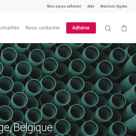
Mon espace adhérent
Aide
Mentions légales
ctualités
Nous contacter
Adhérer
e, Belgique