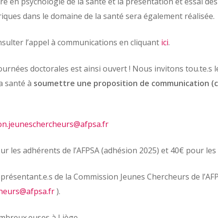
ture en psychologie de la santé et la présentation et essai d
iques dans le domaine de la santé sera également réalisée.
nsulter l’appel à communications en cliquant
ici
.
rnées doctorales est ainsi ouvert ! Nous invitons tou.te.s l
a santé à
soumettre une proposition de communication (cf
n.jeuneschercheurs@afpsa.fr
our les adhérents de l’AFPSA (adhésion 2025) et 40€ pour le
eprésentant.e.s de la Commission Jeunes Chercheurs de l’AFP
heurs@afpsa.fr
).
ombreux.euses à Liège,