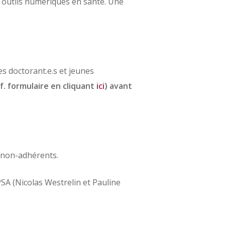
es outils numériques en santé. Une
es doctorant.e.s et jeunes
. formulaire en cliquant
ici
) avant
s non-adhérents.
SA (Nicolas Westrelin et Pauline