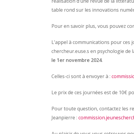
réalisation d’une revue de la littéra
table rond sur les innovations numér
Pour en savoir plus, vous pouvez co
L’appel à communications pour ces jou
chercheur.euse.s en psychologie de l
le 1er novembre 2024
.
Celles-ci sont à envoyer à :
commissio
Le prix de ces journées est de 10€ p
Pour toute question, contactez les r
Jeanpierre :
commission.jeunescherc
Au plaisir de vous vous retrouver n