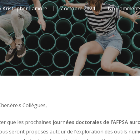
y
Kristopher Lamore
7 octobre 2024
No Comment
Cher.ère.s Collègues,
cer que les prochaines
journées doctorales de l’AFPSA auron
 vous seront proposés autour de l’exploration des outils numé