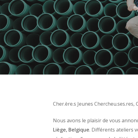
B
Cher.ère.s Jeunes Chercheu.ses.res, 
Nous avons le plaisir de vous annon
Liège, Belgique
. Différents ateliers