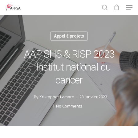
Appel à projets
Hit enter to search or ESC to close
AAP SHS & RISP 2023
– Institut national du
cancer
By
Kristopher Lamore
23 janvier 2023
No Comments