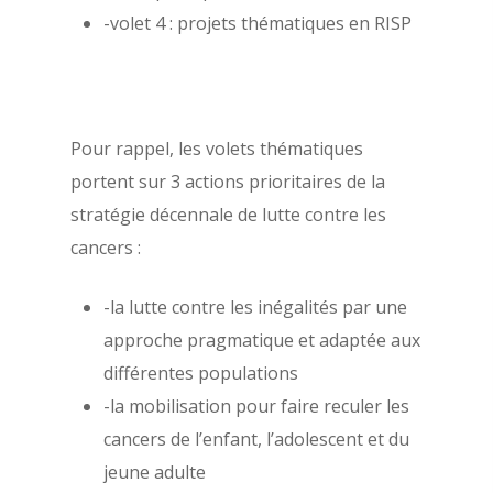
-volet 4 : projets thématiques en RISP
À propos
Pour rappel, les volets thématiques
Évènements
Les statuts de l’AFPSA
portent sur 3 actions prioritaires de la
stratégie décennale de lutte contre les
Les formations
Les précédents congrè
cancers :
l’AFPSA
Actualités
Définition de la psych
-la lutte contre les inégalités par une
Nous contacter
la santé
approche pragmatique et adaptée aux
Adhérer
différentes populations
Histoire de l’AFPSA
-la mobilisation pour faire reculer les
La commission jeunes
Mon espace adhérent
cancers de l’enfant, l’adolescent et du
chercheurs
jeune adulte
Aide