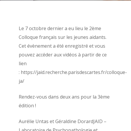
À propos
Évènements
Les statuts de l’AFPSA
Le 7 octobre dernier a eu lieu le 2ème
Les formations
Les précédents congrè
Colloque français sur les jeunes aidants.
l’AFPSA
Actualités
Cet évènement a été enregistré et vous
Définition de la psych
Nous contacter
pouvez accéder aux vidéos à partir de ce
la santé
lien
Adhérer
Histoire de l’AFPSA
: https://jaid.recherche.parisdescartes.fr/colloque-
ja/
La commission jeunes
Mon espace adhérent
chercheurs
Aide
Rendez-vous dans deux ans pour la 3ème
Les membres du bure
Mentions légales
édition !
Les membres du CA
Aurélie Untas et Géraldine DorardJAID –
Laboratoire de Psychopathologie et