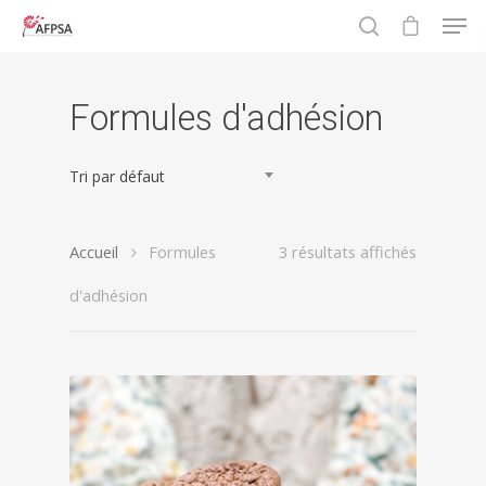
Formules d'adhésion
Hit enter to search or ESC to close
Tri par défaut
Accueil
Formules
3 résultats affichés
d'adhésion