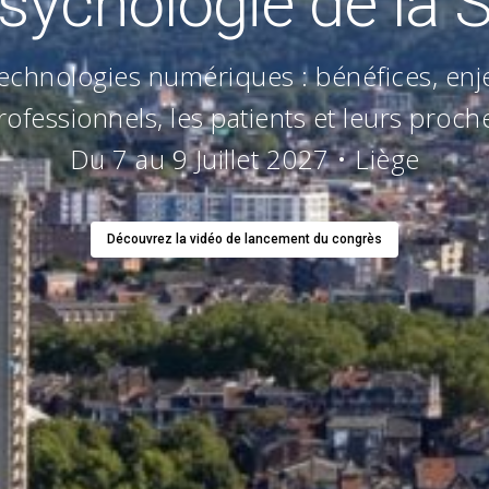
sychologie de la 
technologies numériques : bénéfices, enj
rofessionnels, les patients et leurs proch
Du 7 au 9 Juillet 2027 • Liège
Découvrez la vidéo de lancement du congrès