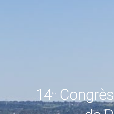
14
Congrès 
ème